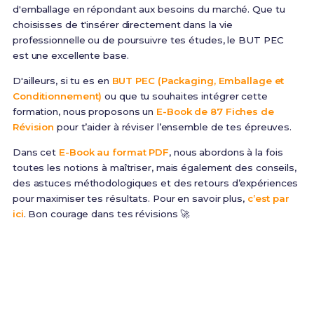
d'emballage en répondant aux besoins du marché. Que tu
choisisses de t'insérer directement dans la vie
professionnelle ou de poursuivre tes études, le BUT PEC
est une excellente base.
D'ailleurs, si tu es en
BUT PEC (Packaging, Emballage et
Conditionnement)
ou que tu souhaites intégrer cette
formation, nous proposons un
E-Book de 87 Fiches de
Révision
pour t’aider à réviser l’ensemble de tes épreuves.
Dans cet
E-Book au format PDF
, nous abordons à la fois
toutes les notions à maîtriser, mais également des conseils,
des astuces méthodologiques et des retours d’expériences
pour maximiser tes résultats. Pour en savoir plus,
c’est par
ici
. Bon courage dans tes révisions 🚀
Prêt(e) à réussir ton examen ?
Révise efficacement avec nos
87 Fiches de
Révision
pour le BUT PEC et maximise tes chances