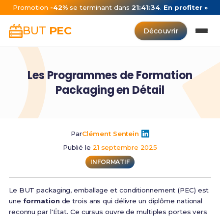
Promotion
-42%
se terminant dans
21:41:34
.
En profiter »
BUT
PEC
Découvrir
Les Programmes de Formation
Packaging en Détail
Par
Clément Sentein
Publié le
21 septembre 2025
INFORMATIF
Le BUT packaging, emballage et conditionnement (PEC) est
une
formation
de trois ans qui délivre un diplôme national
reconnu par l'État. Ce cursus ouvre de multiples portes vers