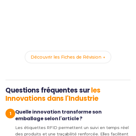
Prêt(e) à réussir ton examen ?
Révise efficacement avec nos
87 Fiches de
Révision
pour le BUT PEC et maximise tes chances
de réussite !
Découvrir les Fiches de Révision →
Questions fréquentes sur
les
Innovations dans l'Industrie
Quelle innovation transforme son
emballage selon l'article ?
Les étiquettes RFID permettent un suivi en temps réel
des produits et une traçabilité renforcée. Elles facilitent