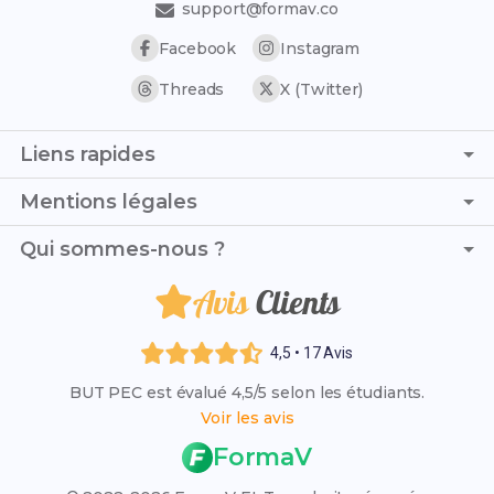
support@formav.co
Facebook
Instagram
Threads
X (Twitter)
Liens rapides
Page d'accueil
Mentions légales
Trouver son stage
C.G.V. - C.G.U.
Qui sommes-nous ?
Trouver son alternance
Politique de confidentialité
Liste des établissements
Avis
Clients
Je suis Maxime et, avec ma camarade Sophie, nous avons
Politique de remboursement
Résultats des examens 2026
créé ce blog pour aider les étudiants en BUT PEC
Mentions légales
(Packaging, Emballage et Conditionnement) à réussir
Rattrapage 2026
4,5 • 17 Avis
brillamment leur parcours académique.
VAE (Validation des Acquis)
BUT PEC est évalué 4,5/5 selon les étudiants.
Qui sommes-nous ?
Voir les avis
L'organisme FormaV
FormaV
Espace membre