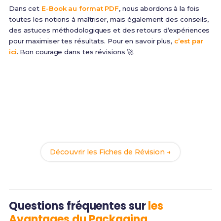
Dans cet
E-Book au format PDF
, nous abordons à la fois
toutes les notions à maîtriser, mais également des conseils,
des astuces méthodologiques et des retours d’expériences
pour maximiser tes résultats. Pour en savoir plus,
c’est par
ici
. Bon courage dans tes révisions 🚀
Prêt(e) à réussir ton examen ?
Révise efficacement avec nos
87 Fiches de
Révision
pour le BUT PEC et maximise tes chances
de réussite !
Découvrir les Fiches de Révision →
Questions fréquentes sur
les
Avantages du Packaging