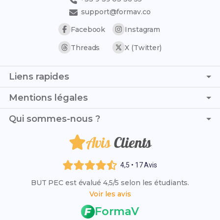
support@formav.co
Facebook
Instagram
Threads
X (Twitter)
Liens rapides
Page d'accueil
Mentions légales
Trouver son stage
C.G.V. - C.G.U.
Qui sommes-nous ?
Trouver son alternance
Politique de confidentialité
Liste des établissements
Avis
Clients
Je suis Maxime et, avec ma camarade Sophie, nous avons
Politique de remboursement
Résultats des examens 2026
créé ce blog pour aider les étudiants en BUT PEC
Mentions légales
(Packaging, Emballage et Conditionnement) à réussir
Rattrapage 2026
4,5 • 17 Avis
brillamment leur parcours académique.
VAE (Validation des Acquis)
BUT PEC est évalué 4,5/5 selon les étudiants.
Qui sommes-nous ?
Voir les avis
L'organisme FormaV
FormaV
Espace membre