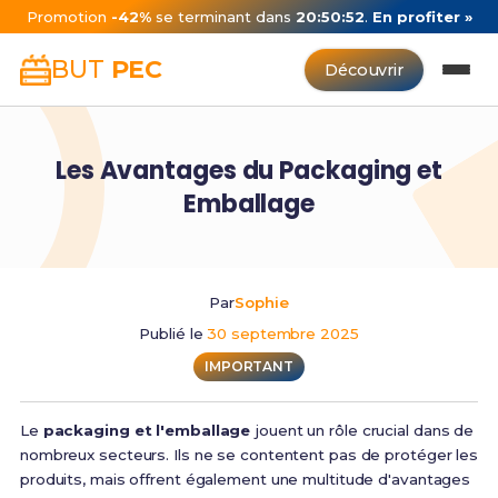
Promotion
-42%
se terminant dans
20:50:52
.
En profiter »
BUT
PEC
Découvrir
Les Avantages du Packaging et
Emballage
Par
Sophie
Publié le
30 septembre 2025
IMPORTANT
Le
packaging et l'emballage
jouent un rôle crucial dans de
nombreux secteurs. Ils ne se contentent pas de protéger les
produits, mais offrent également une multitude d'avantages