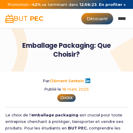
Promotion
-42%
se terminant dans
12:56:23
.
En profiter »
BUT
PEC
Découvrir
Emballage Packaging: Que
Choisir?
Par
Clément Sentein
Publié le
18 mars 2025
CHOIX
Le choix de l'
emballage packaging
est crucial pour toute
entreprise cherchant à protéger, transporter et vendre ses
produits. Pour les étudiants en
BUT PEC
, comprendre les