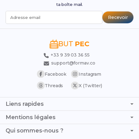
ta boîte mail.
Recevoir
Adresse email
BUT
PEC
+33 9 39 03 36 55
support@formav.co
Facebook
Instagram
Threads
X (Twitter)
Liens rapides
Page d'accueil
Mentions légales
Trouver son stage
C.G.V. - C.G.U.
Qui sommes-nous ?
Trouver son alternance
Politique de confidentialité