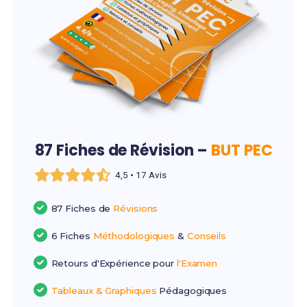
87 Fiches de Révision –
BUT PEC
4,5 • 17 Avis
87 Fiches de
Révisions
6 Fiches
Méthodologiques
&
Conseils
Retours d'Expérience pour
l'Examen
Tableaux & Graphiques
Pédagogiques