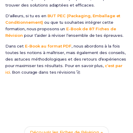
trouver des solutions adaptées et efficaces.
D'ailleurs, si tu es en
BUT PEC (Packaging, Emballage et
Conditionnement)
ou que tu souhaites intégrer cette
formation, nous proposons un
E-Book de 87 Fiches de
Révision
pour t’aider à réviser l’ensemble de tes épreuves.
Dans cet
E-Book au format PDF
, nous abordons à la fois
toutes les notions à maîtriser, mais également des conseils,
des astuces méthodologiques et des retours d’expériences
pour maximiser tes résultats. Pour en savoir plus,
c’est par
ici
. Bon courage dans tes révisions 🚀
Prêt(e) à réussir ton examen ?
Révise efficacement avec nos
87 Fiches de
Révision
pour le BUT PEC et maximise tes chances
de réussite !
Découvrir les Fiches de Révision →