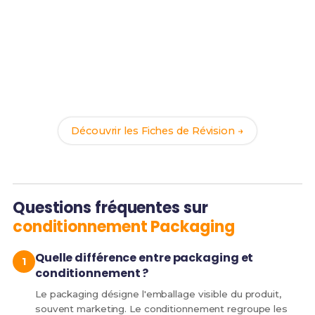
Prêt(e) à réussir ton examen ?
Révise efficacement avec nos
87 Fiches de
Révision
pour le BUT PEC et maximise tes chances
de réussite !
Découvrir les Fiches de Révision →
Questions fréquentes sur
conditionnement Packaging
Quelle différence entre packaging et
conditionnement ?
Le packaging désigne l'emballage visible du produit,
souvent marketing. Le conditionnement regroupe les