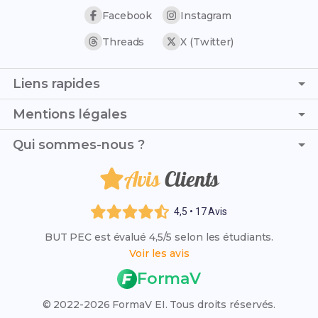
Facebook
Instagram
Threads
X (Twitter)
Liens rapides
Page d'accueil
Mentions légales
Trouver son stage
C.G.V. - C.G.U.
Qui sommes-nous ?
Trouver son alternance
Politique de confidentialité
Liste des établissements
Avis
Clients
Je suis Maxime et, avec ma camarade Sophie, nous avons
Politique de remboursement
Résultats des examens 2026
créé ce blog pour aider les étudiants en BUT PEC
Mentions légales
(Packaging, Emballage et Conditionnement) à réussir
Rattrapage 2026
4,5 • 17 Avis
brillamment leur parcours académique.
VAE (Validation des Acquis)
BUT PEC est évalué 4,5/5 selon les étudiants.
Qui sommes-nous ?
Voir les avis
L'organisme FormaV
FormaV
Espace membre
© 2022-2026 FormaV EI. Tous droits réservés.
Nous contacter